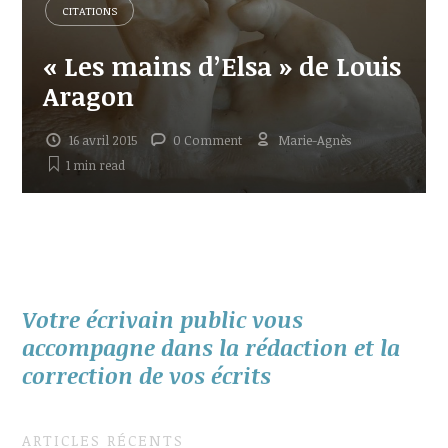
CITATIONS
« Les mains d’Elsa » de Louis
Aragon
16 avril 2015
0 Comment
Marie-Agnès
1 min
read
Votre écrivain public vous
accompagne dans la rédaction et la
correction de vos écrits
ARTICLES RÉCENTS