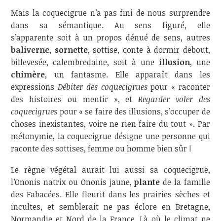
Mais la coquecigrue n’a pas fini de nous surprendre
dans sa sémantique. Au sens figuré, elle
s’apparente soit à un propos dénué de sens, autres
baliverne
,
sornette
, sottise, conte à dormir debout,
billevesée, calembredaine, soit à une
illusion
, une
chimère
, un fantasme. Elle apparaît dans les
expressions
Débiter des coquecigrues
pour « raconter
des histoires ou mentir », et
Regarder voler des
coquecigrues
pour « se faire des illusions, s’occuper de
choses inexistantes, voire ne rien faire du tout ». Par
métonymie, la coquecigrue désigne une personne qui
raconte des sottises, femme ou homme bien sûr !
Le règne végétal aurait lui aussi sa coquecigrue,
l’Ononis natrix ou Ononis jaune,
plante
de la famille
des Fabacées. Elle fleurit dans les prairies sèches et
incultes, et semblerait ne pas éclore en Bretagne,
Normandie et Nord de la France. Là où le climat ne