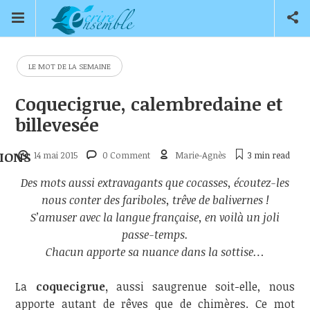
LE MOT DE LA SEMAINE
Coquecigrue, calembredaine et
billevesée
IONS
14 mai 2015
0 Comment
Marie-Agnès
3 min
read
Des mots aussi extravagants que cocasses, écoutez-les
nous conter des fariboles, trêve de balivernes !
S’amuser avec la langue française, en voilà un joli
passe-temps.
Chacun apporte sa nuance dans la sottise…
La
coquecigrue,
aussi saugrenue soit-elle, nous
apporte autant de rêves que de chimères. Ce mot