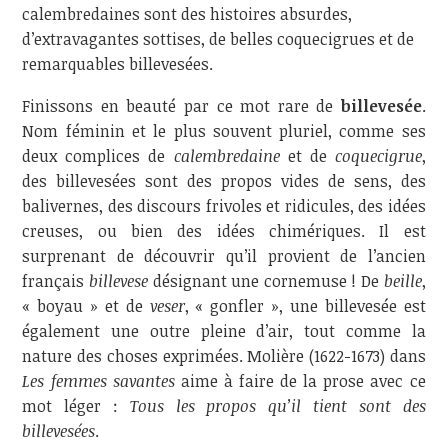
calembredaines sont des histoires absurdes,
d’extravagantes sottises, de belles coquecigrues et de
remarquables billevesées.
Finissons en beauté par ce mot rare de
billevesée
.
Nom féminin et le plus souvent pluriel, comme ses
deux complices de
calembredaine
et de
coquecigrue
,
des billevesées sont des propos vides de sens, des
balivernes, des discours frivoles et ridicules, des idées
creuses, ou bien des idées chimériques. Il est
surprenant de découvrir qu’il provient de l’ancien
français
billevese
désignant une cornemuse ! De
beille
,
« boyau » et de
veser
, « gonfler », une billevesée est
également une outre pleine d’air, tout comme la
nature des choses exprimées. Molière (1622-1673) dans
Les femmes
savantes
aime à faire de la prose avec ce
mot léger :
Tous les propos qu’il tient sont des
billevesées
.