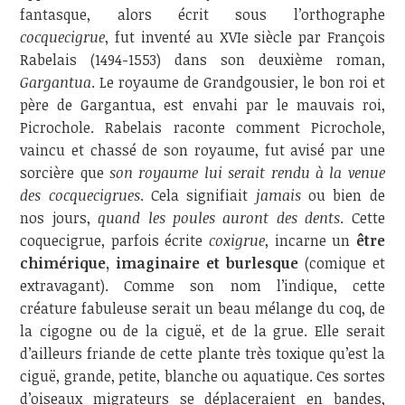
fantasque, alors écrit sous l’orthographe
cocquecigrue
, fut inventé au XVIe siècle par François
Rabelais (1494-1553) dans son deuxième roman,
Gargantua
. Le royaume de Grandgousier, le bon roi et
père de Gargantua, est envahi par le mauvais roi,
Picrochole. Rabelais raconte comment Picrochole,
vaincu et chassé de son royaume, fut avisé par une
sorcière que
son royaume lui serait rendu à la venue
des cocquecigrues
. Cela signifiait
jamais
ou bien de
nos jours,
quand les
poules auront des dents
. Cette
coquecigrue, parfois écrite
coxigrue
, incarne un
être
chimérique, imaginaire et burlesque
(comique et
extravagant). Comme son nom l’indique, cette
créature fabuleuse serait un beau mélange du coq, de
la cigogne ou de la ciguë, et de la grue. Elle serait
d’ailleurs friande de cette plante très toxique qu’est la
ciguë, grande, petite, blanche ou aquatique. Ces sortes
d’oiseaux migrateurs se déplaceraient en bandes,